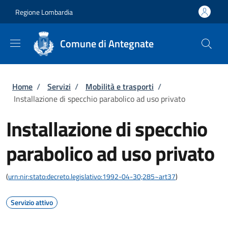
Salta al contenuto principale
Skip to footer content
Regione Lombardia
Comune di Antegnate
Briciole di pane
Home
/
Servizi
/
Mobilità e trasporti
/
Installazione di specchio parabolico ad uso privato
Installazione di specchio
parabolico ad uso privato
(
urn:nir:stato:decreto.legislativo:1992-04-30;285~art37
)
Servizio attivo