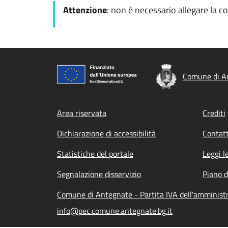
Attenzione
: non è necessario allegare la c
Comune di A
Footer menu
Area riservata
Crediti
Dichiarazione di accessibilità
Contatt
Statistiche del portale
Leggi l
Segnalazione disservizio
Piano d
Comune di Antegnate - Partita IVA dell'amminis
info@pec.comune.antegnate.bg.it