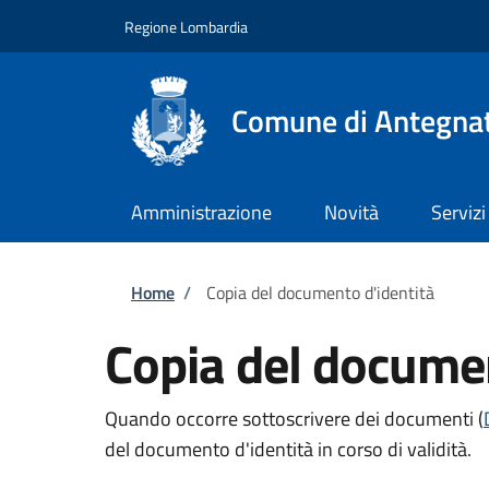
Salta al contenuto principale
Skip to footer content
Regione Lombardia
Comune di Antegna
Amministrazione
Novità
Servizi
Briciole di pane
Home
/
Copia del documento d'identità
Copia del documen
Quando occorre sottoscrivere dei documenti (
del documento d'identità in corso di validità.