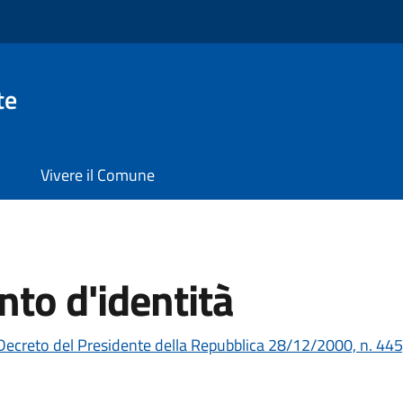
te
Vivere il Comune
to d'identità
Decreto del Presidente della Repubblica 28/12/2000, n. 445,