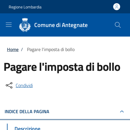
Salta al contenuto principale
Skip to footer content
Regione Lombardia
Comune di Antegnate
Briciole di pane
Home
/
Pagare l'imposta di bollo
Pagare l'imposta di bollo
Condividi
INDICE DELLA PAGINA
Descrizione