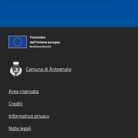
Comune di Antegnate
Footer menu
Area riservata
Crediti
Informativa privacy
Note legali