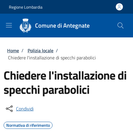
Salta al contenuto principale
Skip to footer content
Regione Lombardia
Comune di Antegnate
Briciole di pane
Home
/
Polizia locale
/
Chiedere l'installazione di specchi parabolici
Chiedere l'installazione di
specchi parabolici
Condividi
Normativa di riferimento