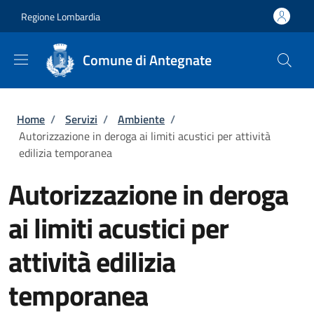
Salta al contenuto principale
Skip to footer content
Regione Lombardia
Comune di Antegnate
Briciole di pane
Home
/
Servizi
/
Ambiente
/
Autorizzazione in deroga ai limiti acustici per attività
edilizia temporanea
Autorizzazione in deroga
ai limiti acustici per
attività edilizia
temporanea