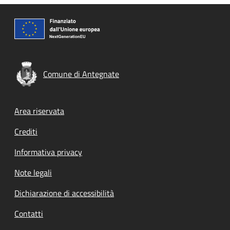
Comune di Antegnate
Footer menu
Area riservata
Crediti
Informativa privacy
Note legali
Dichiarazione di accessibilità
Contatti