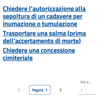
Chiedere l'autorizzazione alla
sepoltura di un cadavere per
inumazione o tumulazione
Trasportare una salma (prima
dell'accertamento di morte)
Chiedere una concessione
cimiteriale
Scrivi il
Vai a…
Pagina
1
Pagina precedente
Pagina attuale
Pagina successiva