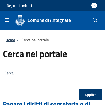
Salta al contenuto principale
Skip to footer content
Regione Lombardia
Comune di Antegnate
Briciole di pane
Home
/
Cerca nel portale
Cerca nel portale
Cerca
Pagare i diritti di segreteria o di