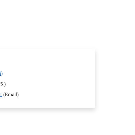
G)
5 )
t
(Email)