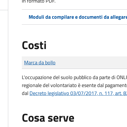
in formato PDF.
Moduli da compilare e documenti da allegar
Costi
Tipo di pagamento
Importo
Marca da bollo
L'occupazione del suolo pubblico da parte di ONLUS
regionale del volontariato è esente dal pagamento
dal
Decreto legislativo 03/07/2017, n. 117, art. 8
Cosa serve