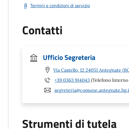
Termini e condizioni di servizio
Contatti
Ufficio Segreteria
Via Castello, 12 24051 Antegnate (B
+39 0363 914043
(Telefono Interno 
segreteria@comune.antegnate.bg.i
Strumenti di tutela