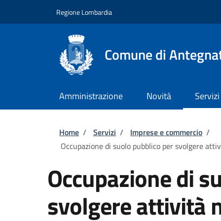
Salta al contenuto principale
Skip to footer content
Regione Lombardia
Comune di Antegna
Amministrazione
Novità
Servizi
Briciole di pane
Home
/
Servizi
/
Imprese e commercio
/
Occupazione di suolo pubblico per svolgere attivi
Occupazione di su
svolgere attività 