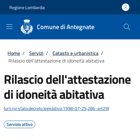
Salta al contenuto principale
Skip to footer content
Regione Lombardia
Comune di Antegnate
Briciole di pane
Home
/
Servizi
/
Catasto e urbanistica
/
Rilascio dell'attestazione di idoneità abitativa
Rilascio dell'attestazione
di idoneità abitativa
(
urn:nir:stato:decreto.legislativo:1998-07-25;286~art29
)
Servizio attivo