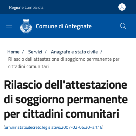
Salta al contenuto principale
Skip to footer content
Regione Lombardia
Comune di Antegnate
Briciole di pane
Home
/
Servizi
/
Anagrafe e stato civile
/
Rilascio dell'attestazione di soggiorno permanente per
cittadini comunitari
Rilascio dell'attestazione
di soggiorno permanente
per cittadini comunitari
(
urn:nir:stato:decreto.legislativo:2007-02-06;30~art16
)