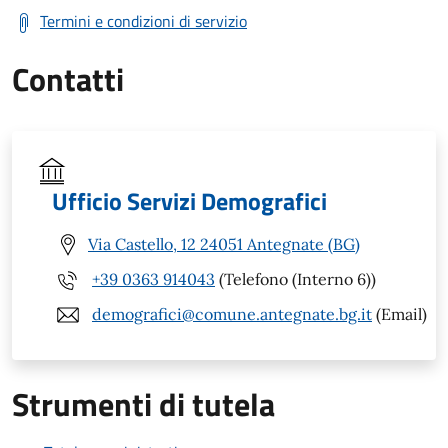
Termini e condizioni di servizio
Contatti
Ufficio Servizi Demografici
Via Castello, 12 24051 Antegnate (BG)
+39 0363 914043
(Telefono (Interno 6))
demografici@comune.antegnate.bg.it
(Email)
Strumenti di tutela