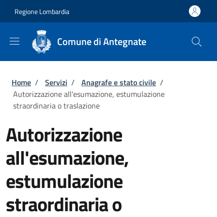
Salta al contenuto principale
Skip to footer content
Regione Lombardia
Comune di Antegnate
Briciole di pane
Home
/
Servizi
/
Anagrafe e stato civile
/
Autorizzazione all'esumazione, estumulazione
straordinaria o traslazione
Autorizzazione
all'esumazione,
estumulazione
straordinaria o