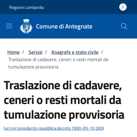
Salta al contenuto principale
Skip to footer content
Regione Lombardia
Comune di Antegnate
Briciole di pane
Home
/
Servizi
/
Anagrafe e stato civile
/
Traslazione di cadavere, ceneri o resti mortali da
tumulazione provvisoria
Traslazione di cadavere,
ceneri o resti mortali da
tumulazione provvisoria
(
urn:nir:presidente.repubblica:decreto:1990-09-10;285
)