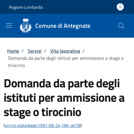
Salta al contenuto principale
Skip to footer content
Regione Lombardia
Comune di Antegnate
Briciole di pane
Home
/
Servizi
/
Vita lavorativa
/
Domanda da parte degli istituti per ammissione a stage o
tirocinio
Domanda da parte degli
istituti per ammissione a
stage o tirocinio
(
urn:nir:stato:legge:1997-06-24;196~art18
)