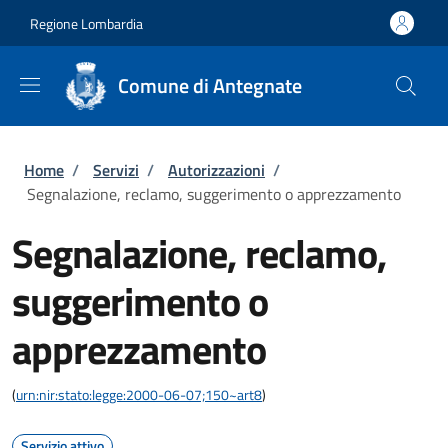
Salta al contenuto principale
Skip to footer content
Regione Lombardia
Comune di Antegnate
Briciole di pane
Home
/
Servizi
/
Autorizzazioni
/
Segnalazione, reclamo, suggerimento o apprezzamento
Segnalazione, reclamo,
suggerimento o
apprezzamento
(
urn:nir:stato:legge:2000-06-07;150~art8
)
Servizio attivo