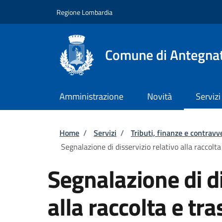
Salta al contenuto principale
Skip to footer content
Regione Lombardia
Comune di Antegna
Amministrazione
Novità
Servizi
Briciole di pane
Home
/
Servizi
/
Tributi, finanze e contravv
Segnalazione di disservizio relativo alla raccolta
Segnalazione di di
alla raccolta e tra