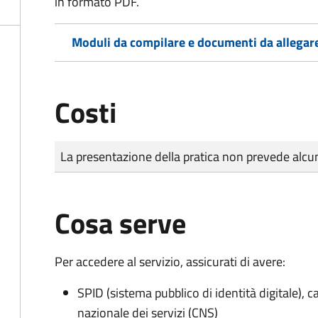
in formato PDF.
Moduli da compilare e documenti da allegar
Costi
Tipo di pagamento
Importo
La presentazione della pratica non prevede al
Cosa serve
Per accedere al servizio, assicurati di avere:
SPID (sistema pubblico di identità digitale), ca
nazionale dei servizi (CNS)