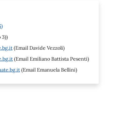
G)
 3))
.bg.it
(Email Davide Vezzoli)
.bg.it
(Email Emiliano Battista Pesenti)
te.bg.it
(Email Emanuela Bellini)