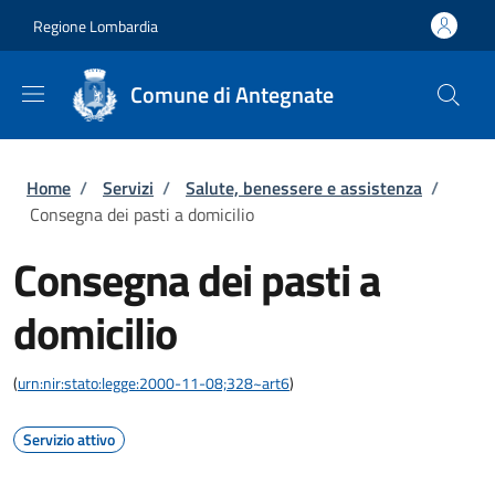
Salta al contenuto principale
Skip to footer content
Regione Lombardia
Comune di Antegnate
Briciole di pane
Home
/
Servizi
/
Salute, benessere e assistenza
/
Consegna dei pasti a domicilio
Consegna dei pasti a
domicilio
(
urn:nir:stato:legge:2000-11-08;328~art6
)
Servizio attivo