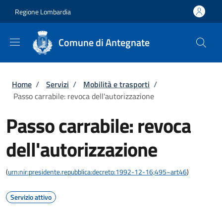
Salta al contenuto principale
Skip to footer content
Regione Lombardia
Comune di Antegnate
Briciole di pane
Home
/
Servizi
/
Mobilità e trasporti
/
Passo carrabile: revoca dell'autorizzazione
Passo carrabile: revoca
dell'autorizzazione
(
urn:nir:presidente.repubblica:decreto:1992-12-16;495~art46
)
Servizio attivo