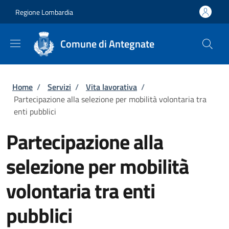
Salta al contenuto principale
Skip to footer content
Regione Lombardia
Comune di Antegnate
Briciole di pane
Home
/
Servizi
/
Vita lavorativa
/
Partecipazione alla selezione per mobilità volontaria tra
enti pubblici
Partecipazione alla
selezione per mobilità
volontaria tra enti
pubblici