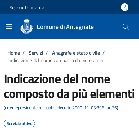
Salta al contenuto principale
Skip to footer content
Regione Lombardia
Comune di Antegnate
Briciole di pane
Home
/
Servizi
/
Anagrafe e stato civile
/
Indicazione del nome composto da più elementi
Indicazione del nome
composto da più elementi
(
urn:nir:presidente.repubblica:decreto:2000-11-03;396~art36
)
Servizio attivo