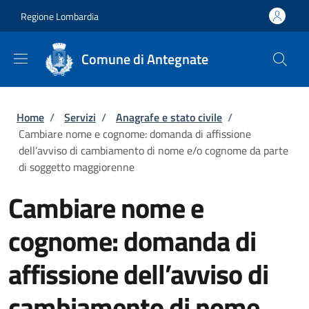
Salta al contenuto principale
Skip to footer content
Regione Lombardia
Comune di Antegnate
Briciole di pane
Home
/
Servizi
/
Anagrafe e stato civile
/
Cambiare nome e cognome: domanda di affissione
dell’avviso di cambiamento di nome e/o cognome da parte
di soggetto maggiorenne
Cambiare nome e
cognome: domanda di
affissione dell’avviso di
cambiamento di nome