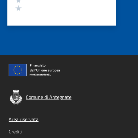
Valuta 1 stelle su 5
Comune di Antegnate
Footer menu
Area riservata
Crediti