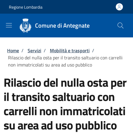
Salta al contenuto principale
Skip to footer content
Regione Lombardia
Comune di Antegnate
Briciole di pane
Home
/
Servizi
/
Mobilità e trasporti
/
Rilascio del nulla osta per il transito saltuario con carrelli
non immatricolati su area ad uso pubblico
Rilascio del nulla osta per
il transito saltuario con
carrelli non immatricolati
su area ad uso pubblico