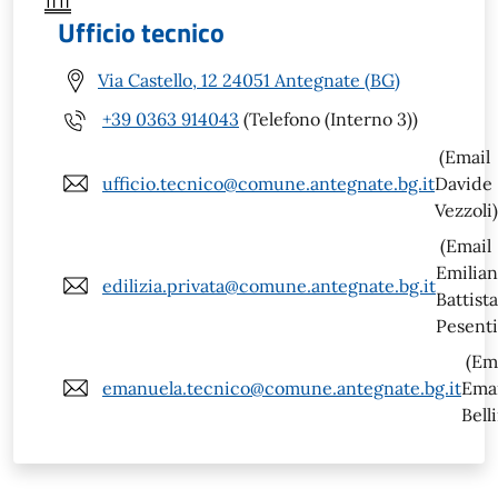
Ufficio tecnico
Via Castello, 12 24051 Antegnate (BG)
+39 0363 914043
(Telefono (Interno 3))
(Email
ufficio.tecnico@comune.antegnate.bg.it
Davide
Vezzoli)
(Email
Emilia
edilizia.privata@comune.antegnate.bg.it
Battista
Pesenti
(Em
emanuela.tecnico@comune.antegnate.bg.it
Ema
Belli