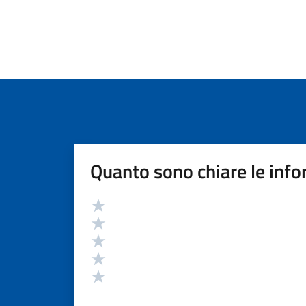
Quanto sono chiare le info
Valutazione
Valuta 5 stelle su 5
Valuta 4 stelle su 5
Valuta 3 stelle su 5
Valuta 2 stelle su 5
Valuta 1 stelle su 5