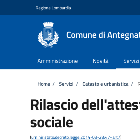
Salta al contenuto principale
Skip to footer content
Regione Lombardia
Comune di Antegna
Amministrazione
Novità
Servizi
Briciole di pane
Home
/
Servizi
/
Catasto e urbanistica
/
R
Rilascio dell'atte
sociale
(
urn:nir:stato:decreto.legge:2014-03-28;47~art7
)