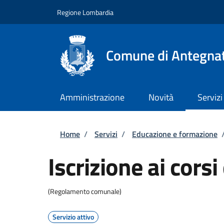
Salta al contenuto principale
Skip to footer content
Regione Lombardia
Comune di Antegna
Amministrazione
Novità
Servizi
Briciole di pane
Home
/
Servizi
/
Educazione e formazione
Iscrizione ai cors
(Regolamento comunale)
Servizio attivo