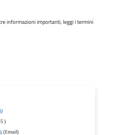
tre informazioni importanti, leggi i termini
G)
5 )
t
(Email)