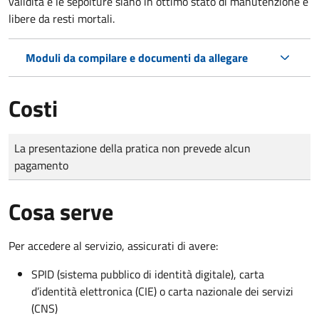
validità e le sepolture siano in ottimo stato di manutenzione e
libere da resti mortali.
Moduli da compilare e documenti da allegare
Costi
Tipo di pagamento
Importo
La presentazione della pratica non prevede alcun
pagamento
Cosa serve
Per accedere al servizio, assicurati di avere:
SPID (sistema pubblico di identità digitale), carta
d’identità elettronica (CIE) o carta nazionale dei servizi
(CNS)