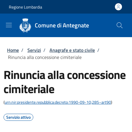
Salta al contenuto principale
Skip to footer content
Regione Lombardia
Comune di Antegnate
Briciole di pane
Home
/
Servizi
/
Anagrafe e stato civile
/
Rinuncia alla concessione cimiteriale
Rinuncia alla concessione
cimiteriale
(
urn:nir:presidente.repubblica:decreto:1990-09-10;285~art90
)
Servizio attivo