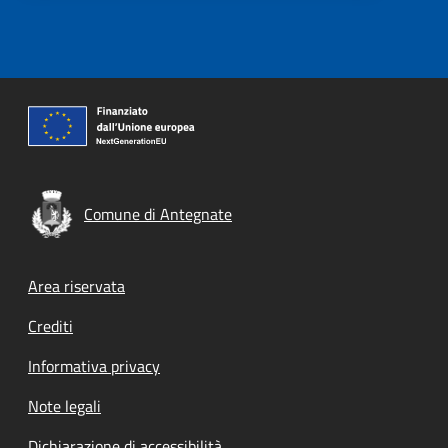
Comune di Antegnate
Footer menu
Area riservata
Crediti
Informativa privacy
Note legali
Dichiarazione di accessibilità