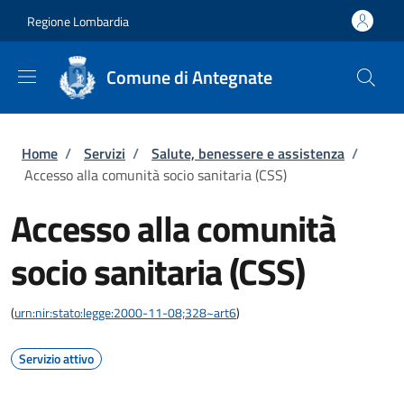
Salta al contenuto principale
Skip to footer content
Regione Lombardia
Comune di Antegnate
Briciole di pane
Home
/
Servizi
/
Salute, benessere e assistenza
/
Accesso alla comunità socio sanitaria (CSS)
Accesso alla comunità
socio sanitaria (CSS)
(
urn:nir:stato:legge:2000-11-08;328~art6
)
Servizio attivo