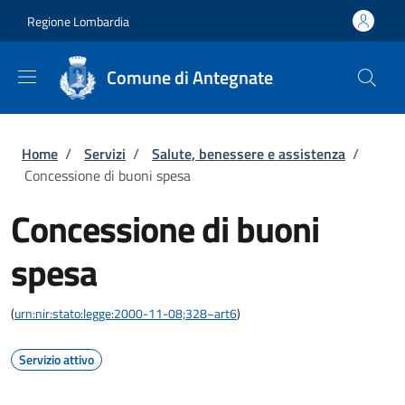
Salta al contenuto principale
Skip to footer content
Regione Lombardia
Comune di Antegnate
Briciole di pane
Home
/
Servizi
/
Salute, benessere e assistenza
/
Concessione di buoni spesa
Concessione di buoni
spesa
(
urn:nir:stato:legge:2000-11-08;328~art6
)
Servizio attivo