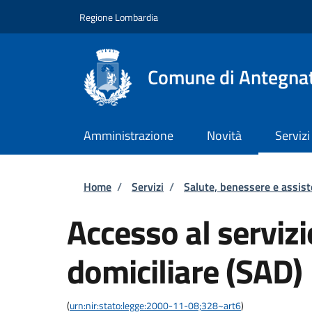
Salta al contenuto principale
Skip to footer content
Regione Lombardia
Comune di Antegna
Amministrazione
Novità
Servizi
Briciole di pane
Home
/
Servizi
/
Salute, benessere e assis
Accesso al servizi
domiciliare (SAD)
(
urn:nir:stato:legge:2000-11-08;328~art6
)