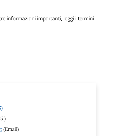
tre informazioni importanti, leggi i termini
G)
5 )
t
(Email)