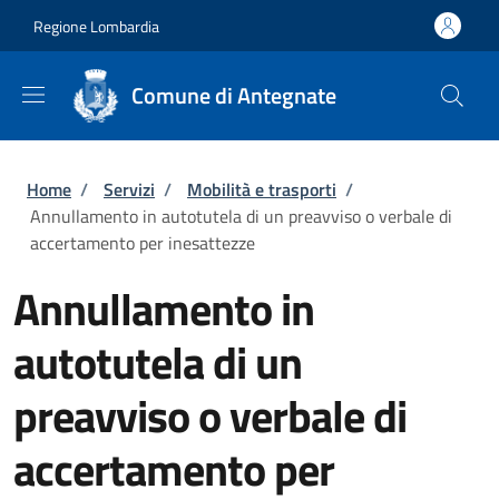
Salta al contenuto principale
Skip to footer content
Regione Lombardia
Comune di Antegnate
Briciole di pane
Home
/
Servizi
/
Mobilità e trasporti
/
Annullamento in autotutela di un preavviso o verbale di
accertamento per inesattezze
Annullamento in
autotutela di un
preavviso o verbale di
accertamento per