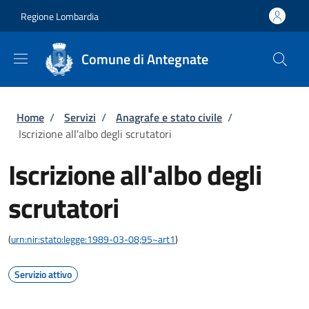
Salta al contenuto principale
Skip to footer content
Regione Lombardia
Comune di Antegnate
Briciole di pane
Home
/
Servizi
/
Anagrafe e stato civile
/
Iscrizione all'albo degli scrutatori
Iscrizione all'albo degli
scrutatori
(
urn:nir:stato:legge:1989-03-08;95~art1
)
Servizio attivo