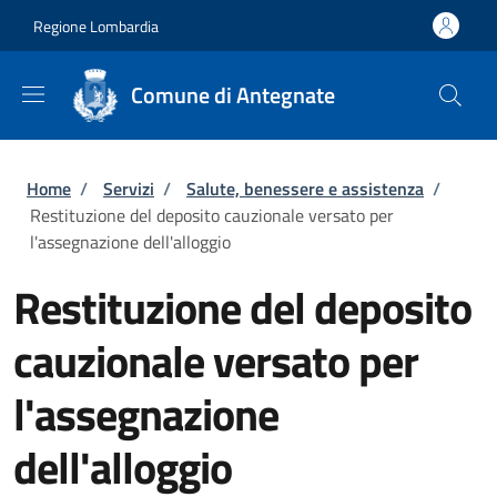
Salta al contenuto principale
Skip to footer content
Regione Lombardia
Comune di Antegnate
Briciole di pane
Home
/
Servizi
/
Salute, benessere e assistenza
/
Restituzione del deposito cauzionale versato per
l'assegnazione dell'alloggio
Restituzione del deposito
cauzionale versato per
l'assegnazione
dell'alloggio