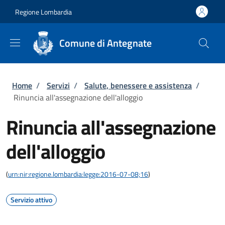
Salta al contenuto principale
Skip to footer content
Regione Lombardia
Comune di Antegnate
Briciole di pane
Home
/
Servizi
/
Salute, benessere e assistenza
/
Rinuncia all'assegnazione dell'alloggio
Rinuncia all'assegnazione
dell'alloggio
(
urn:nir:regione.lombardia:legge:2016-07-08;16
)
Servizio attivo