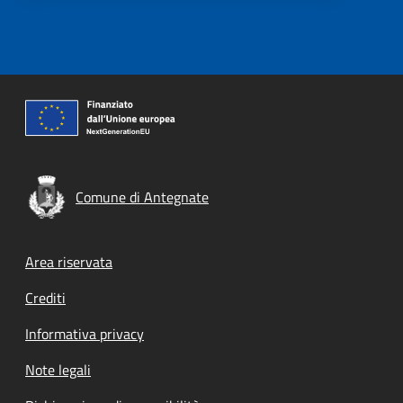
Comune di Antegnate
Footer menu
Area riservata
Crediti
Informativa privacy
Note legali