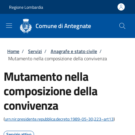
Salta al contenuto principale
Skip to footer content
Regione Lombardia
Comune di Antegnate
Briciole di pane
Home
/
Servizi
/
Anagrafe e stato civile
/
Mutamento nella composizione della convivenza
Mutamento nella
composizione della
convivenza
(
urn:nir:presidente.repubblica:decreto:1989-05-30;223~art13
)
Servizio attivo