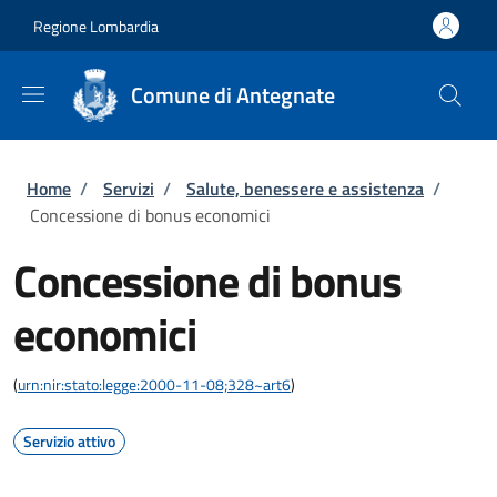
Salta al contenuto principale
Skip to footer content
Regione Lombardia
Comune di Antegnate
Briciole di pane
Home
/
Servizi
/
Salute, benessere e assistenza
/
Concessione di bonus economici
Concessione di bonus
economici
(
urn:nir:stato:legge:2000-11-08;328~art6
)
Servizio attivo