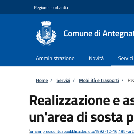
Salta al contenuto principale
Skip to footer content
Regione Lombardia
Comune di Antegna
Amministrazione
Novità
Servizi
Briciole di pane
Home
/
Servizi
/
Mobilità e trasporti
/
Rea
Realizzazione e a
un'area di sosta p
(
urn:nir:presidente.repubblica:decreto:1992-12-16;495~ar