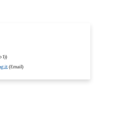
 1))
g.it
(Email)