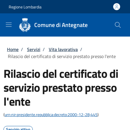
Salta al contenuto principale
Skip to footer content
Regione Lombardia
Comune di Antegnate
Briciole di pane
Home
/
Servizi
/
Vita lavorativa
/
Rilascio del certificato di servizio prestato presso l'ente
Rilascio del certificato di
servizio prestato presso
l'ente
(
urn:nir:presidente.repubblica:decreto:2000-12-28;445
)
Servizio attivo