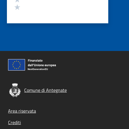
Valuta 1 stelle su 5
Comune di Antegnate
Footer menu
Area riservata
Crediti