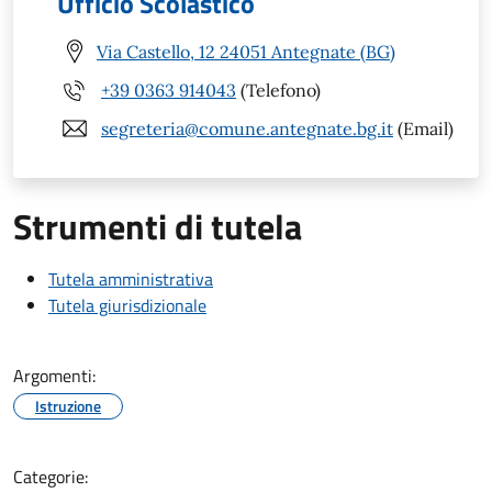
Ufficio Scolastico
Via Castello, 12 24051 Antegnate (BG)
+39 0363 914043
(Telefono)
segreteria@comune.antegnate.bg.it
(Email)
Strumenti di tutela
Tutela amministrativa
Tutela giurisdizionale
Argomenti:
Istruzione
Categorie: