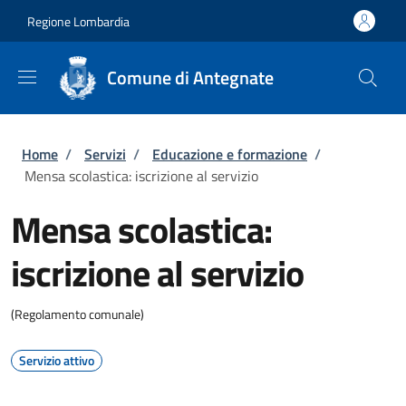
Salta al contenuto principale
Skip to footer content
Regione Lombardia
Comune di Antegnate
Briciole di pane
Home
/
Servizi
/
Educazione e formazione
/
Mensa scolastica: iscrizione al servizio
Mensa scolastica:
iscrizione al servizio
(Regolamento comunale)
Servizio attivo