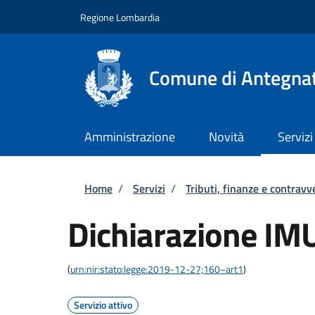
Salta al contenuto principale
Skip to footer content
Regione Lombardia
Comune di Antegna
Amministrazione
Novità
Servizi
Briciole di pane
Home
/
Servizi
/
Tributi, finanze e contravv
Dichiarazione IM
(
urn:nir:stato:legge:2019-12-27;160~art1
)
Servizio attivo