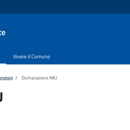
te
Vivere il Comune
enzioni
/
Dichiarazione IMU
U