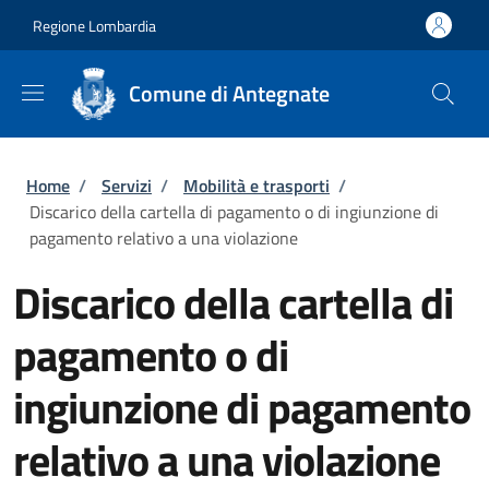
Salta al contenuto principale
Skip to footer content
Regione Lombardia
Comune di Antegnate
Briciole di pane
Home
/
Servizi
/
Mobilità e trasporti
/
Discarico della cartella di pagamento o di ingiunzione di
pagamento relativo a una violazione
Discarico della cartella di
pagamento o di
ingiunzione di pagamento
relativo a una violazione