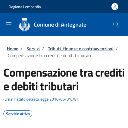
Salta al contenuto principale
Skip to footer content
Regione Lombardia
Comune di Antegnate
Briciole di pane
Home
/
Servizi
/
Tributi, finanze e contravvenzioni
/
Compensazione tra crediti e debiti tributari
Compensazione tra crediti
e debiti tributari
(
urn:nir:stato:decreto.legge:2010-05-31;78
)
Servizio attivo