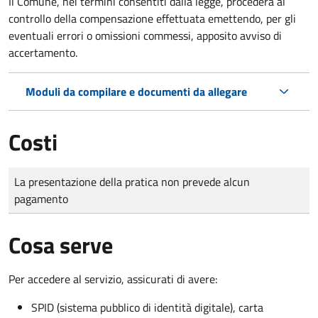
Il Comune, nei termini consentiti dalla legge, procederà al
controllo della compensazione effettuata emettendo, per gli
eventuali errori o omissioni commessi, apposito avviso di
accertamento.
Moduli da compilare e documenti da allegare
Costi
Tipo di pagamento
Importo
La presentazione della pratica non prevede alcun
pagamento
Cosa serve
Per accedere al servizio, assicurati di avere:
SPID (sistema pubblico di identità digitale), carta