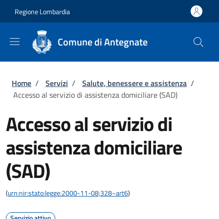
Salta al contenuto principale
Skip to footer content
Regione Lombardia
Comune di Antegnate
Briciole di pane
Home
/
Servizi
/
Salute, benessere e assistenza
/
Accesso al servizio di assistenza domiciliare (SAD)
Accesso al servizio di
assistenza domiciliare
(SAD)
(
urn:nir:stato:legge:2000-11-08;328~art6
)
Servizio attivo