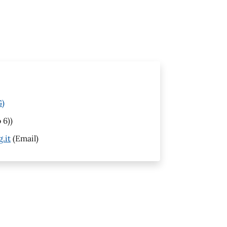
G)
 6))
.it
(Email)