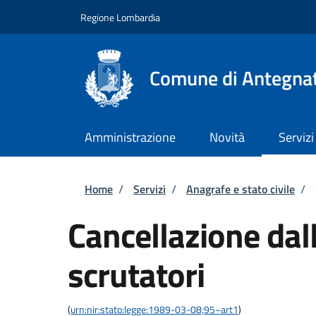
Salta al contenuto principale
Skip to footer content
Regione Lombardia
Comune di Antegna
Amministrazione
Novità
Servizi
Briciole di pane
Home
/
Servizi
/
Anagrafe e stato civile
/
Cancellazione dall
scrutatori
(
urn:nir:stato:legge:1989-03-08;95~art1
)