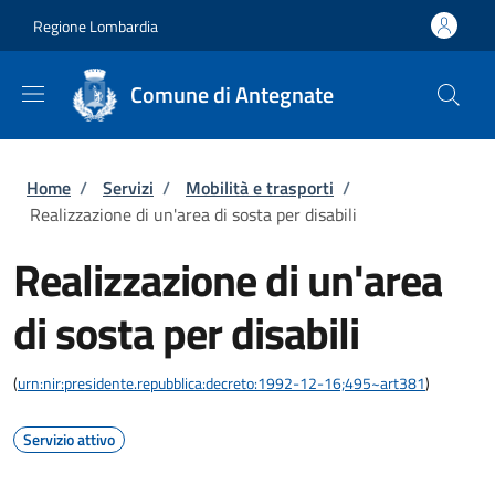
Salta al contenuto principale
Skip to footer content
Regione Lombardia
Comune di Antegnate
Briciole di pane
Home
/
Servizi
/
Mobilità e trasporti
/
Realizzazione di un'area di sosta per disabili
Realizzazione di un'area
di sosta per disabili
(
urn:nir:presidente.repubblica:decreto:1992-12-16;495~art381
)
Servizio attivo