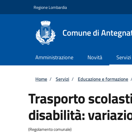
Salta al contenuto principale
Skip to footer content
Regione Lombardia
Comune di Antegna
Amministrazione
Novità
Servizi
Briciole di pane
Home
/
Servizi
/
Educazione e formazione
Trasporto scolast
disabilità: variazi
(Regolamento comunale)