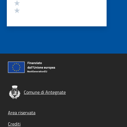
Valuta 2 stelle su 5
Valuta 1 stelle su 5
Comune di Antegnate
Footer menu
Area riservata
Crediti