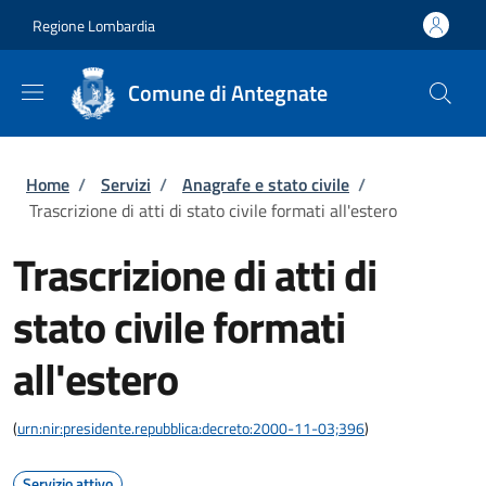
Salta al contenuto principale
Skip to footer content
Regione Lombardia
Comune di Antegnate
Briciole di pane
Home
/
Servizi
/
Anagrafe e stato civile
/
Trascrizione di atti di stato civile formati all'estero
Trascrizione di atti di
stato civile formati
all'estero
(
urn:nir:presidente.repubblica:decreto:2000-11-03;396
)
Servizio attivo