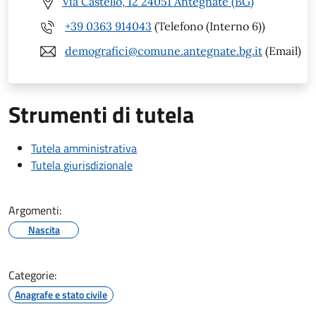
Via Castello, 12 24051 Antegnate (BG)
+39 0363 914043
(Telefono (Interno 6))
demografici@comune.antegnate.bg.it
(Email)
Strumenti di tutela
Tutela amministrativa
Tutela giurisdizionale
Argomenti:
Nascita
Categorie:
Anagrafe e stato civile