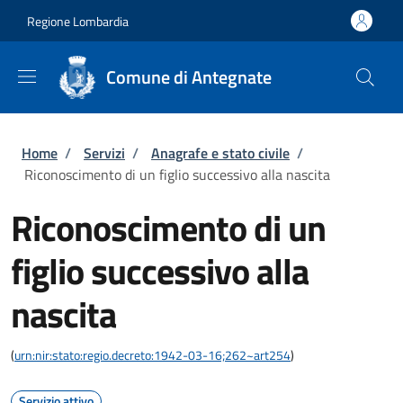
Salta al contenuto principale
Skip to footer content
Regione Lombardia
Comune di Antegnate
Briciole di pane
Home
/
Servizi
/
Anagrafe e stato civile
/
Riconoscimento di un figlio successivo alla nascita
Riconoscimento di un
figlio successivo alla
nascita
(
urn:nir:stato:regio.decreto:1942-03-16;262~art254
)
Servizio attivo