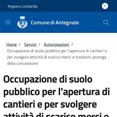
Salta al contenuto principale
Skip to footer content
Regione Lombardia
Comune di Antegnate
Briciole di pane
Home
/
Servizi
/
Autorizzazioni
/
Occupazione di suolo pubblico per l'apertura di cantieri e
per svolgere attività di scarico merci e traslochi: proroga
della concessione
Occupazione di suolo
pubblico per l'apertura di
cantieri e per svolgere
attività di scarico merci e