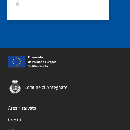
Valuta 1 stelle su 5
Comune di Antegnate
Footer menu
Area riservata
Crediti