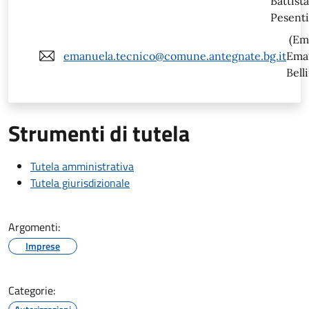
Battista
Pesenti
(Em
emanuela.tecnico@comune.antegnate.bg.it
Ema
Belli
Strumenti di tutela
Tutela amministrativa
Tutela giurisdizionale
Argomenti:
Imprese
Categorie: