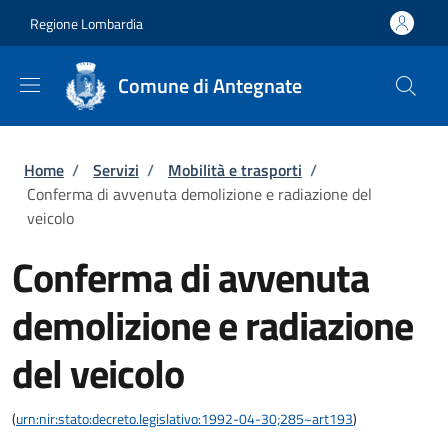
Salta al contenuto principale
Skip to footer content
Regione Lombardia
Comune di Antegnate
Briciole di pane
Home
/
Servizi
/
Mobilità e trasporti
/
Conferma di avvenuta demolizione e radiazione del
veicolo
Conferma di avvenuta
demolizione e radiazione
del veicolo
(
urn:nir:stato:decreto.legislativo:1992-04-30;285~art193
)