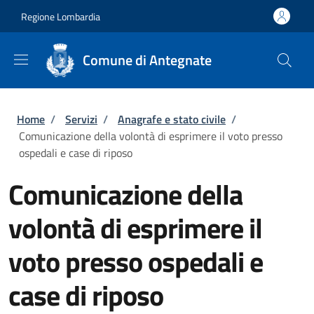
Salta al contenuto principale
Skip to footer content
Regione Lombardia
Comune di Antegnate
Briciole di pane
Home
/
Servizi
/
Anagrafe e stato civile
/
Comunicazione della volontà di esprimere il voto presso
ospedali e case di riposo
Comunicazione della
volontà di esprimere il
voto presso ospedali e
case di riposo