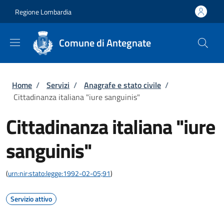
Salta al contenuto principale
Skip to footer content
Regione Lombardia
Comune di Antegnate
Briciole di pane
Home
/
Servizi
/
Anagrafe e stato civile
/
Cittadinanza italiana "iure sanguinis"
Cittadinanza italiana "iure
sanguinis"
(
urn:nir:stato:legge:1992-02-05;91
)
Servizio attivo