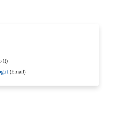
 1))
g.it
(Email)