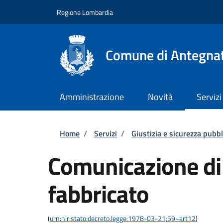
Salta al contenuto principale
Skip to footer content
Regione Lombardia
Comune di Antegna
Amministrazione
Novità
Servizi
Briciole di pane
Home
/
Servizi
/
Giustizia e sicurezza pubbl
Comunicazione di 
fabbricato
(
urn:nir:stato:decreto.legge:1978-03-21;59~art12
)