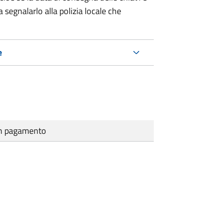
 segnalarlo alla polizia locale che
e
cun pagamento